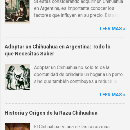
Si estás considerando adquirir un Chihuahua
en Argentina, es importante conocer los
factores que influyen en su precio. Esta raza
es una de las más populares en todo el
LEER MAS »
mundo, gracias a su pequeño tamaño,
carácter afectuoso y gran lealtad hacia sus
dueños. Sin embargo, los costos pueden
Adoptar un Chihuahua en Argentina: Todo lo
variar significativamente dependiendo de
que Necesitas Saber
varios factores como la calidad del criador,
el pedigrí, el tipo de Chihuahua (pelo corto o
Adoptar un Chihuahua no solo te da la
largo) y otros aspectos. Si estás
oportunidad de brindarle un hogar a un perro,
comparando entre comprar o adoptar, te
sino que también contribuyes a reducir la
recomendamos leer nuestro artículo Adoptar
sobrepoblación de mascotas. En Argentina,
un Chihuahua en Argentina: Todo lo que
LEER MAS »
hay muchas opciones para adoptar un
Necesitas Saber . Tabla de Contenidos
Chihuahua a través de refugios y
Factores que influyen en el precio de un
organizaciones dedicadas al bienestar
Historia y Origen de la Raza Chihuahua
Chihuahua Precio de un Chihuahua según el
animal. La adopción es una alternativa
tipo Comprar vs. Adoptar un Chihuahua
económica, pero no es gratis . Generalmente,
Costos adicionales al adquirir un Chihuahua
El Chihuahua es una de las razas más