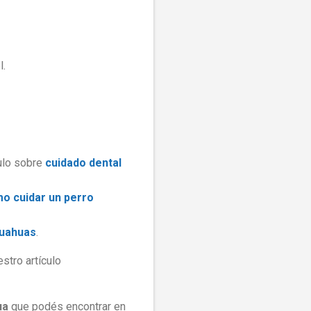
l.
culo sobre
cuidado dental
o cuidar un perro
huahuas
.
stro artículo
ua
que podés encontrar en