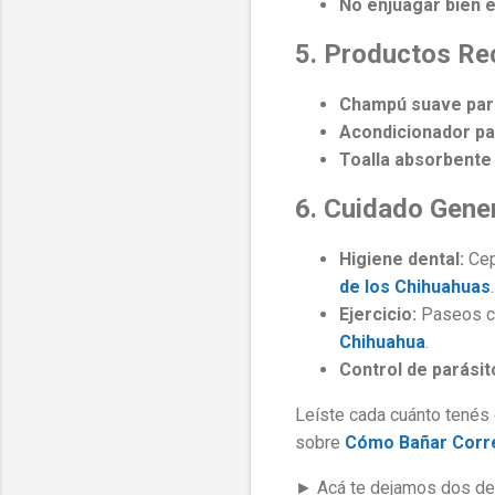
No enjuagar bien 
5. Productos R
Champú suave par
Acondicionador par
Toalla absorbente
6. Cuidado Gene
Higiene dental:
Cep
de los Chihuahuas
.
Ejercicio:
Paseos co
Chihuahua
.
Control de parásit
Leíste cada cuánto tenés 
sobre
Cómo Bañar Corre
► Acá te dejamos dos de