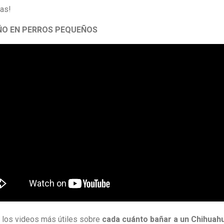
das!
ÑO EN PERROS PEQUEÑOS
 los videos más útiles sobre
cada cuánto bañar a un Chihuah