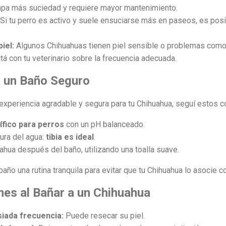
rapa más suciedad y requiere mayor mantenimiento.
Si tu perro es activo y suele ensuciarse más en paseos, es pos
iel:
Algunos Chihuahuas tienen piel sensible o problemas com
ltá con tu veterinario sobre la frecuencia adecuada.
a un Baño Seguro
experiencia agradable y segura para tu Chihuahua, seguí estos c
fico para perros
con un pH balanceado.
ura del agua:
tibia es ideal
.
ahua después del baño, utilizando una toalla suave.
baño una rutina tranquila para evitar que tu Chihuahua lo asocie 
nes al Bañar a un Chihuahua
iada frecuencia:
Puede resecar su piel.