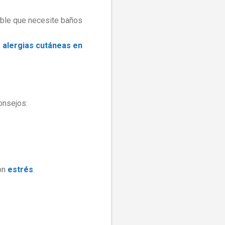
ible que necesite baños
o
alergias cutáneas en
onsejos:
con
estrés
.