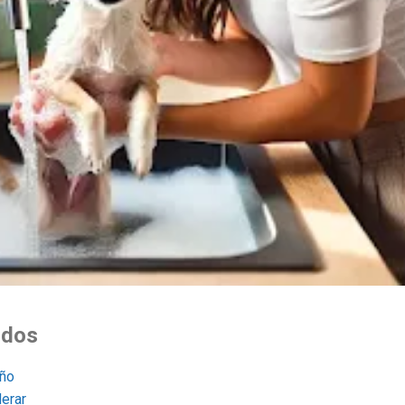
idos
año
erar