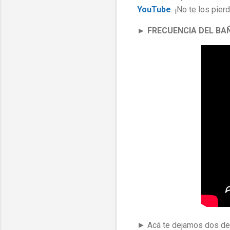
YouTube
. ¡No te los pier
► FRECUENCIA DEL BA
► Acá te dejamos dos de