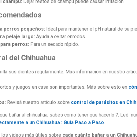
el champú:
Dejar restos de champú puede causar irritación.
ecomendados
a perros pequeños:
Ideal para mantener el pH natural de su pie
a pelaje largo:
Ayuda a evitar enredos.
 para perros:
Para un secado rápido.
ral del Chihuahua
illá sus dientes regularmente. Más información en nuestro artí
rtos y juegos en casa son importantes. Más sobre esto en
cóm
os:
Revisá nuestro artículo sobre
control de parásitos en Chi
que bañar al chihuahua, sabés como tener que hacerlo ?. Leé nue
ctamente a un Chihuahua : Guía Paso a Paso
.
 los videos más útiles sobre
cada cuánto bañar a un Chihuah