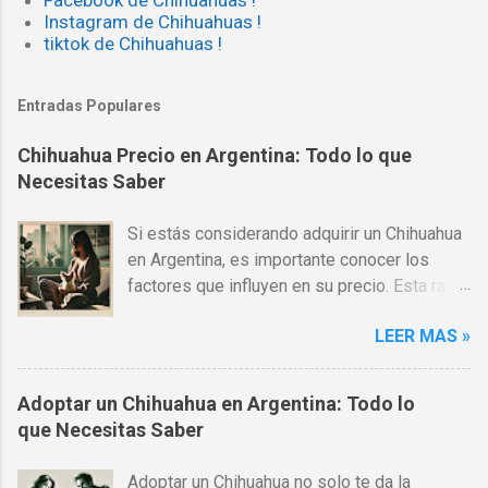
Facebook de Chihuahuas !
Instagram de Chihuahuas !
tiktok de Chihuahuas !
Entradas Populares
Chihuahua Precio en Argentina: Todo lo que
Necesitas Saber
Si estás considerando adquirir un Chihuahua
en Argentina, es importante conocer los
factores que influyen en su precio. Esta raza
es una de las más populares en todo el
LEER MAS »
mundo, gracias a su pequeño tamaño,
carácter afectuoso y gran lealtad hacia sus
dueños. Sin embargo, los costos pueden
Adoptar un Chihuahua en Argentina: Todo lo
variar significativamente dependiendo de
que Necesitas Saber
varios factores como la calidad del criador,
el pedigrí, el tipo de Chihuahua (pelo corto o
Adoptar un Chihuahua no solo te da la