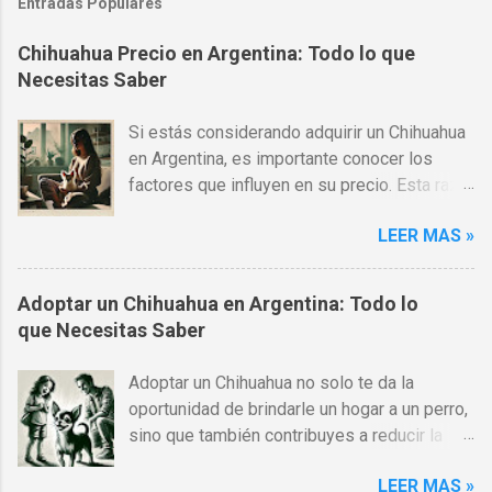
Entradas Populares
Chihuahua Precio en Argentina: Todo lo que
Necesitas Saber
Si estás considerando adquirir un Chihuahua
en Argentina, es importante conocer los
factores que influyen en su precio. Esta raza
es una de las más populares en todo el
LEER MAS »
mundo, gracias a su pequeño tamaño,
carácter afectuoso y gran lealtad hacia sus
dueños. Sin embargo, los costos pueden
Adoptar un Chihuahua en Argentina: Todo lo
variar significativamente dependiendo de
que Necesitas Saber
varios factores como la calidad del criador,
el pedigrí, el tipo de Chihuahua (pelo corto o
Adoptar un Chihuahua no solo te da la
largo) y otros aspectos. Si estás
oportunidad de brindarle un hogar a un perro,
comparando entre comprar o adoptar, te
sino que también contribuyes a reducir la
recomendamos leer nuestro artículo Adoptar
sobrepoblación de mascotas. En Argentina,
un Chihuahua en Argentina: Todo lo que
LEER MAS »
hay muchas opciones para adoptar un