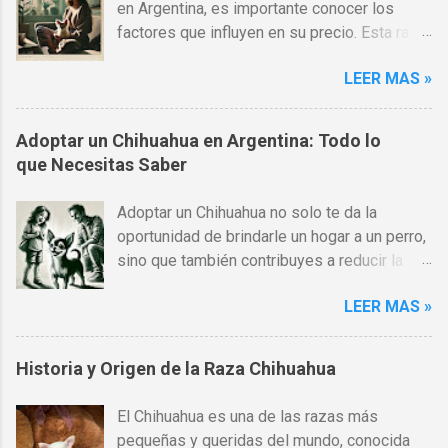
en Argentina, es importante conocer los
factores que influyen en su precio. Esta raza
es una de las más populares en todo el
LEER MAS »
mundo, gracias a su pequeño tamaño,
carácter afectuoso y gran lealtad hacia sus
dueños. Sin embargo, los costos pueden
Adoptar un Chihuahua en Argentina: Todo lo
variar significativamente dependiendo de
que Necesitas Saber
varios factores como la calidad del criador,
el pedigrí, el tipo de Chihuahua (pelo corto o
Adoptar un Chihuahua no solo te da la
largo) y otros aspectos. Si estás
oportunidad de brindarle un hogar a un perro,
comparando entre comprar o adoptar, te
sino que también contribuyes a reducir la
recomendamos leer nuestro artículo Adoptar
sobrepoblación de mascotas. En Argentina,
un Chihuahua en Argentina: Todo lo que
LEER MAS »
hay muchas opciones para adoptar un
Necesitas Saber . Tabla de Contenidos
Chihuahua a través de refugios y
Factores que influyen en el precio de un
organizaciones dedicadas al bienestar
Historia y Origen de la Raza Chihuahua
Chihuahua Precio de un Chihuahua según el
animal. La adopción es una alternativa
tipo Comprar vs. Adoptar un Chihuahua
económica, pero no es gratis . Generalmente,
Costos adicionales al adquirir un Chihuahua
El Chihuahua es una de las razas más
los costos cubren vacunación,
Cómo encontrar un criador confiable en
pequeñas y queridas del mundo, conocida